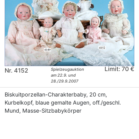
Limit: 70 €
Nr. 4152
Spielzeugauktion
am 22.9. und
28./29.9.2007
Biskuitporzellan-Charakterbaby, 20 cm,
Kurbelkopf, blaue gemalte Augen, off./geschl.
Mund, Masse-Sitzbabykörper
×