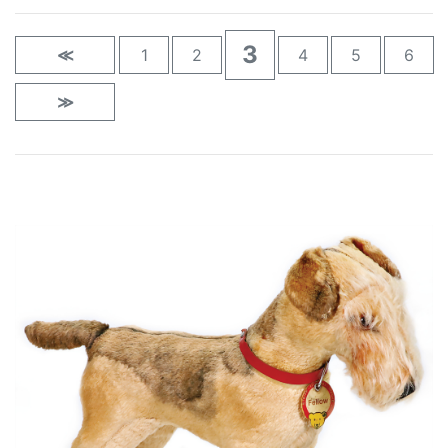
3
≪
1
2
4
5
6
≫