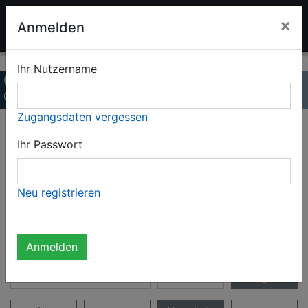
LADENBURGER
×
Anmelden
SPIELZEUGAUKTION
Ihr Nutzername
Giengen-Steiff-Auktion 2026
Online-Katalog
Zugangsdaten vergessen
Seite 1 / 4
Ihr Passwort
Gesamter Katalog
Neu registrieren
Gesamter Katalog (198 Objekte)
Nicht angemeldet
Anmelden