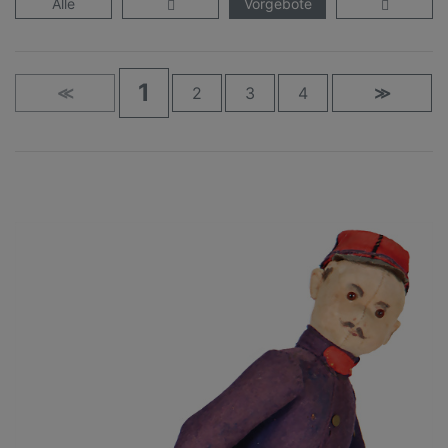
Alle
Vorgebote
1
≪
2
3
4
≫