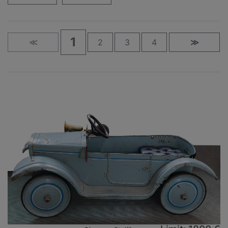
1
≪
2
3
4
≫