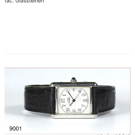
fac. Glassteinen
×