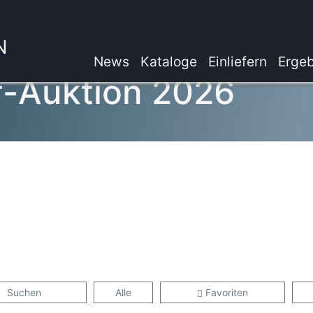
N
News
Kataloge
Einliefern
Ergeb
f-Auktion 2026
Suchen
Alle
Favoriten