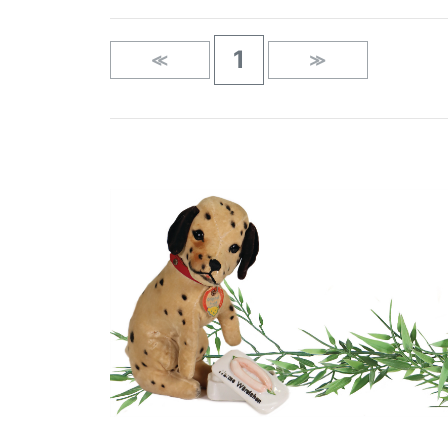
1
≪
≫