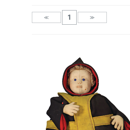
1
≪
≫