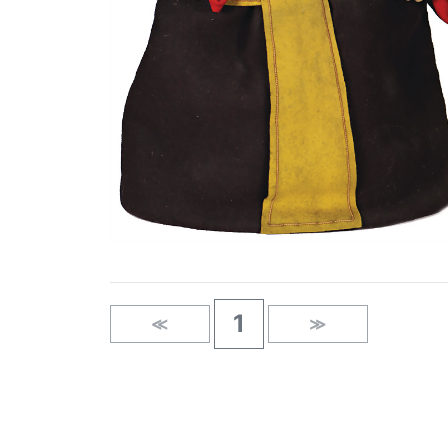
1
≪
≫