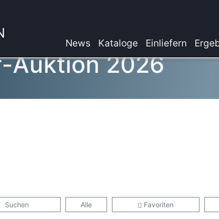
N
News
Kataloge
Einliefern
Ergeb
f-Auktion 2026
Suchen
Alle
Favoriten