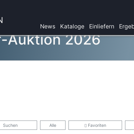
N
News
Kataloge
Einliefern
Ergeb
f-Auktion 2026
Suchen
Alle
Favoriten