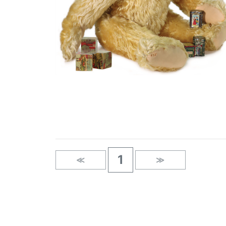
1
≪
≫