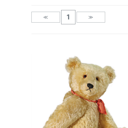
1
≪
≫