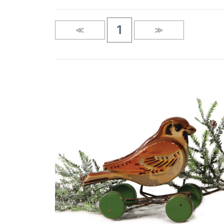
1
≪
≫