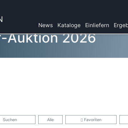
N
News
Kataloge
Einliefern
Ergeb
f-Auktion 2026
Suchen
Alle
Favoriten