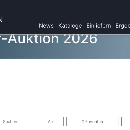
N
News
Kataloge
Einliefern
Ergeb
f-Auktion 2026
Suchen
Alle
Favoriten