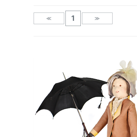
1
≪
≫