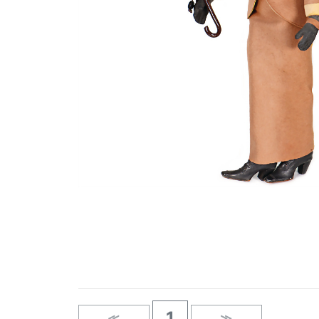
1
≪
≫