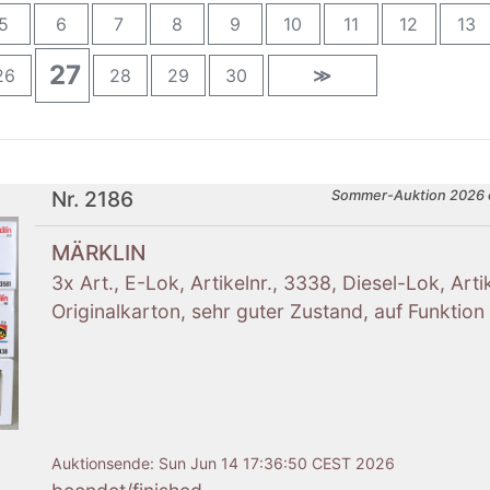
5
6
7
8
9
10
11
12
13
27
26
28
29
30
≫
Nr. 2186
Sommer-Auktion 2026 
MÄRKLIN
3x Art., E-Lok, Artikelnr., 3338, Diesel-Lok, Arti
Originalkarton, sehr guter Zustand, auf Funktion 
Auktionsende:
Sun Jun 14 17:36:50 CEST 2026