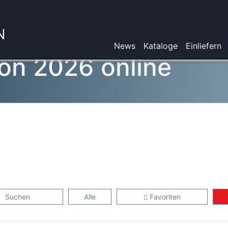
N
News
Kataloge
Einliefern
on 2026 online
Suchen
Alle
Favoriten