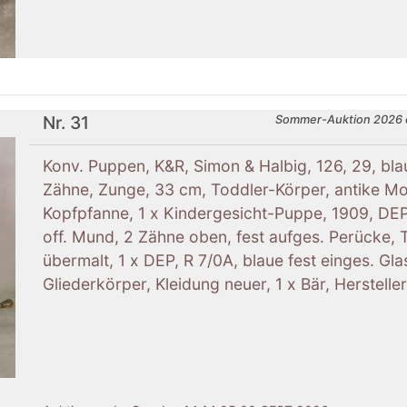
Nr. 31
Sommer-Auktion 2026 
Konv. Puppen, K&R, Simon & Halbig, 126, 29, bl
Zähne, Zunge, 33 cm, Toddler-Körper, antike Moh
Kopfpfanne, 1 x Kindergesicht-Puppe, 1909, DEP,
off. Mund, 2 Zähne oben, fest aufges. Perücke, 
übermalt, 1 x DEP, R 7/0A, blaue fest einges. Gl
Gliederkörper, Kleidung neuer, 1 x Bär, Herstell