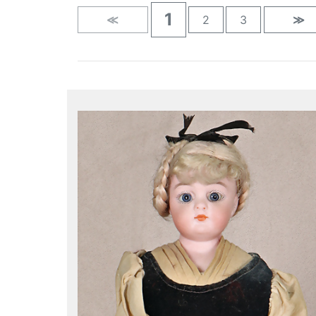
1
≪
2
3
≫