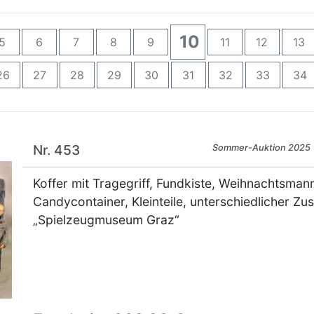
10
5
6
7
8
9
11
12
13
26
27
28
29
30
31
32
33
34
Nr. 453
Sommer-Auktion 2025
Koffer mit Tragegriff, Fundkiste, Weihnachtsman
Candycontainer, Kleinteile, unterschiedlicher Zus
„Spielzeugmuseum Graz“