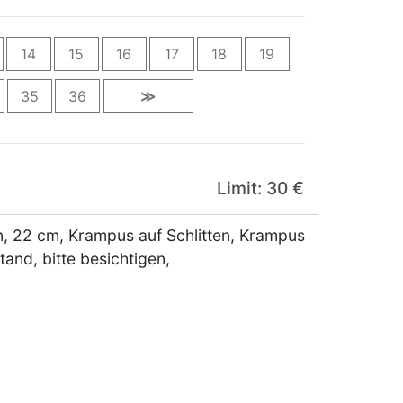
14
15
16
17
18
19
35
36
≫
Limit: 30 €
n, 22 cm, Krampus auf Schlitten, Krampus
tand, bitte besichtigen,