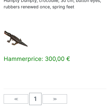
Humpty Dumpty, crocodile, 30 cm, button eyes,
rubbers renewed once, spring feet
Hammerprice: 300,00 €
×
1
≪
≫