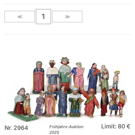
1
≪
≫
Limit: 80 €
Nr. 2964
Frühjahrs-Auktion
2025