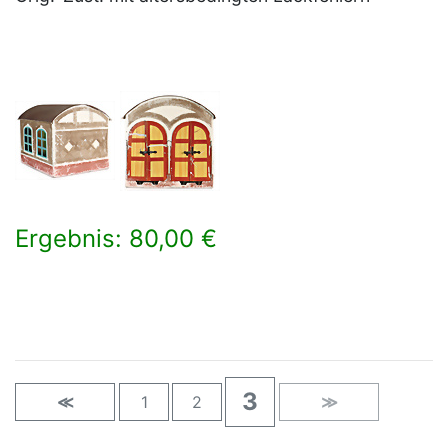
Ergebnis: 80,00 €
×
3
≪
1
2
≫