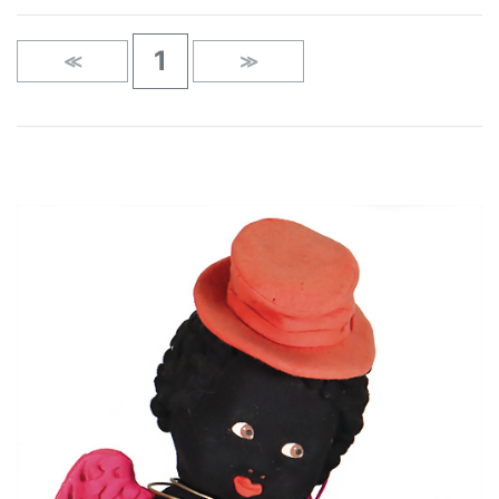
1
≪
≫