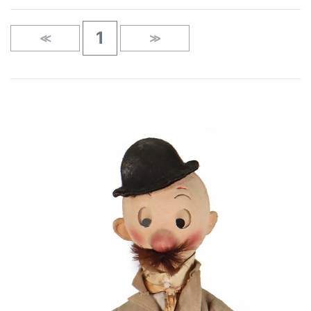
1
≪
≫