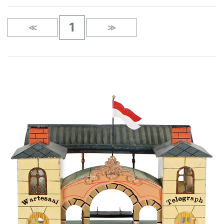
1
≪
≫