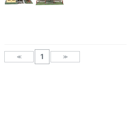
×
1
≪
≫