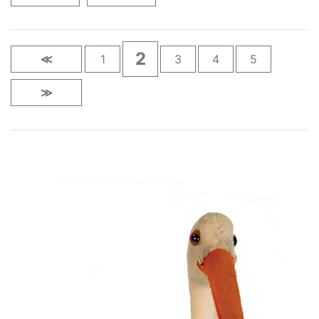
2
≪
1
3
4
5
≫