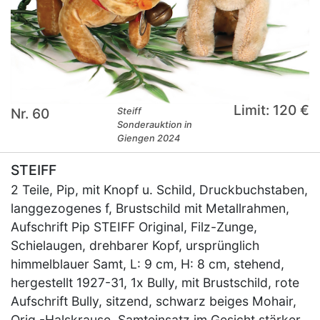
Limit: 120 €
Nr. 60
Steiff
Sonderauktion in
Giengen 2024
STEIFF
2 Teile, Pip, mit Knopf u. Schild, Druckbuchstaben,
langgezogenes f, Brustschild mit Metallrahmen,
Aufschrift Pip STEIFF Original, Filz-Zunge,
Schielaugen, drehbarer Kopf, ursprünglich
himmelblauer Samt, L: 9 cm, H: 8 cm, stehend,
hergestellt 1927-31, 1x Bully, mit Brustschild, rote
Aufschrift Bully, sitzend, schwarz beiges Mohair,
Orig.-Halskrause, Samteinsatz im Gesicht stärker