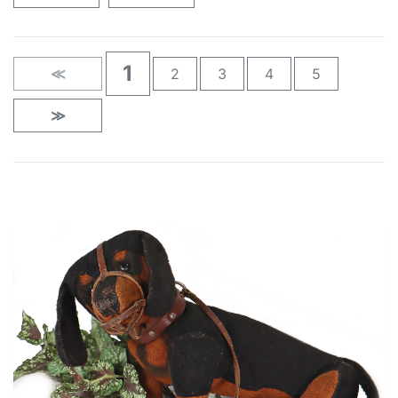
1
≪
2
3
4
5
≫