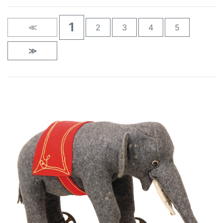
1
≪
2
3
4
5
≫