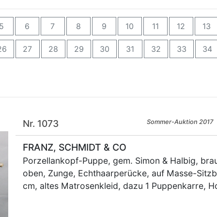
5
6
7
8
9
10
11
12
13
26
27
28
29
30
31
32
33
34
Nr. 1073
Sommer-Auktion 2017
FRANZ, SCHMIDT & CO
Porzellankopf-Puppe, gem. Simon & Halbig, brau
oben, Zunge, Echthaarperücke, auf Masse-Sitz
cm, altes Matrosenkleid, dazu 1 Puppenkarre, H