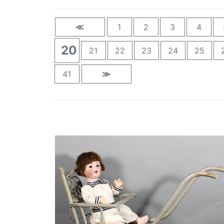
≪
1
2
3
4
20
21
22
23
24
25
41
≫