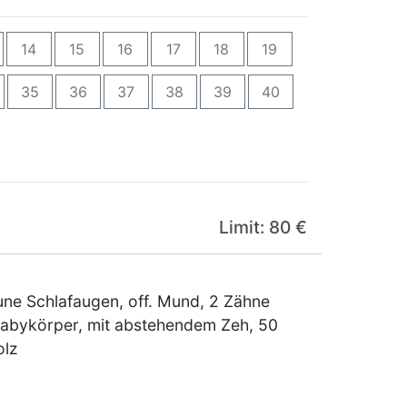
14
15
16
17
18
19
35
36
37
38
39
40
Limit: 80 €
ne Schlafaugen, off. Mund, 2 Zähne
babykörper, mit abstehendem Zeh, 50
olz