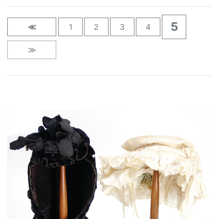
5
≪
1
2
3
4
≫