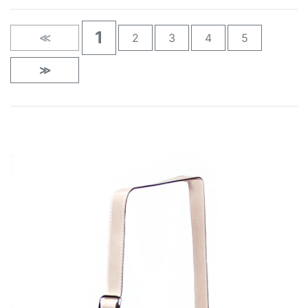
1
≪
2
3
4
5
≫